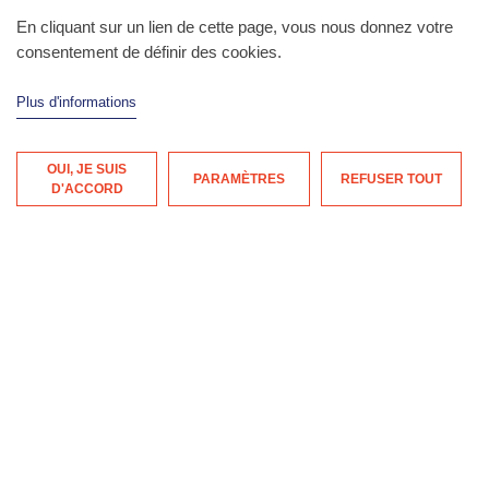
d‘Épidémiologie et
d‘Épidémiologie et
d‘Épidémiologie et
d‘Épidémiologie et
d‘Épidémiologie et
En cliquant sur un lien de cette page, vous nous donnez votre
de Santé Publique
de Santé Publique
de Santé Publique
de Santé Publique
de Santé Publique
consentement de définir des cookies.
Plus d'informations
Decouvrir notre histoire
Decouvrir notre histoire
Decouvrir notre histoire
Decouvrir notre histoire
Decouvrir notre histoire
OUI, JE SUIS
PARAMÈTRES
REFUSER TOUT
D'ACCORD
Nos actualités
Voir toutes les actualités