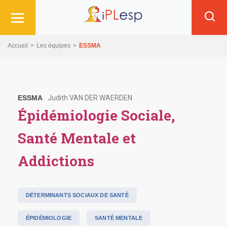
Skip
Aller
Skip
to
au
to
main
contenu
search
navigation
principal
Accueil
Les équipes
ESSMA
ESSMA
Judith VAN DER WAERDEN
Épidémiologie Sociale,
Santé Mentale et
Addictions
DÉTERMINANTS SOCIAUX DE SANTÉ
ÉPIDÉMIOLOGIE
SANTÉ MENTALE